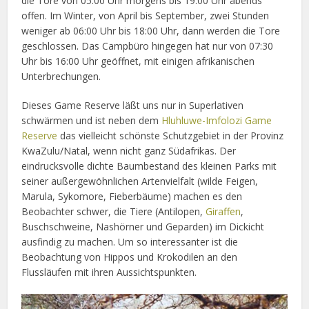
die Tore von 05:00 Uhr morgens bis 19:00 Uhr abends
offen. Im Winter, von April bis September, zwei Stunden
weniger ab 06:00 Uhr bis 18:00 Uhr, dann werden die Tore
geschlossen. Das Campbüro hingegen hat nur von 07:30
Uhr bis 16:00 Uhr geöffnet, mit einigen afrikanischen
Unterbrechungen.
Dieses Game Reserve läßt uns nur in Superlativen
schwärmen und ist neben dem
Hluhluwe-Imfolozi Game
Reserve
das vielleicht schönste Schutzgebiet in der Provinz
KwaZulu/Natal, wenn nicht ganz Südafrikas. Der
eindrucksvolle dichte Baumbestand des kleinen Parks mit
seiner außergewöhnlichen Artenvielfalt (wilde Feigen,
Marula, Sykomore, Fieberbäume) machen es den
Beobachter schwer, die Tiere (Antilopen,
Giraffen
,
Buschschweine, Nashörner und Geparden) im Dickicht
ausfindig zu machen. Um so interessanter ist die
Beobachtung von Hippos und Krokodilen an den
Flussläufen mit ihren Aussichtspunkten.