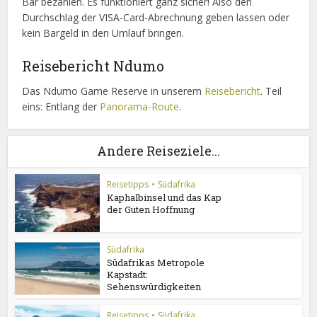
Bar bezahlen. Es funktioniert ganz sicher! Also den
Durchschlag der VISA-Card-Abrechnung geben lassen oder
kein Bargeld in den Umlauf bringen.
Reisebericht Ndumo
Das Ndumo Game Reserve in unserem
Reisebericht
. Teil
eins: Entlang der
Panorama-Route
.
Andere Reiseziele...
Reisetipps
•
Südafrika
Kaphalbinsel und das Kap
der Guten Hoffnung
Südafrika
Südafrikas Metropole
Kapstadt:
Sehenswürdigkeiten
Reisetipps
•
Südafrika