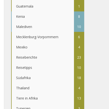
Guatemala
1
Kenia
8
Malediven
10
Mecklenburg-Vorpommern
6
Mexiko
4
Reiseberichte
23
Reisetipps
10
Südafrika
18
Thailand
4
Tiere in Afrika
13
Tunesien
3