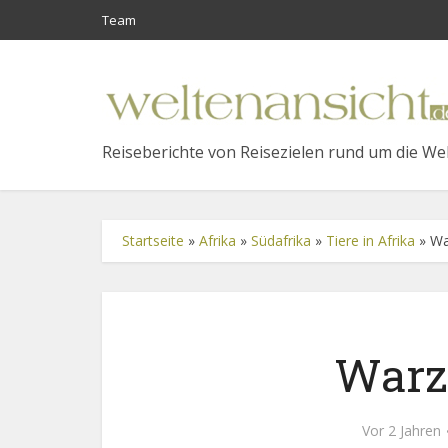
Team
Reiseberichte von Reisezielen rund um die We
Startseite
»
Afrika
»
Südafrika
»
Tiere in Afrika
»
Wa
Warz
Vor 2 Jahren