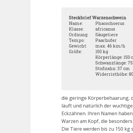
Steckbrief Warzenschwein
Name:
Phacochoerus
Klasse:
africanus
Ordnung:
Säugetiere
Tempo:
Paarhufer
Gewicht:
max. 46 km/h
Größe:
150 kg
Körperlänge: 150
Schwanzlänge: 7
Stoßzahn: 37 cm
Widerristhöhe: 8
die geringe Körperbehaarung, d
läuft und natürlich der wuchti
Eckzähnen. Ihren Namen haben 
Warzen am Kopf, die besonders 
Die Tiere werden bis zu 150 kg 