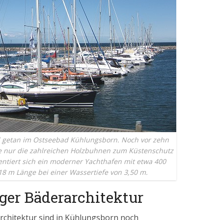
iel getan im Ostseebad Kühlungsborn. Noch vor zehn
e nur die zahlreichen Holzbuhnen zum Küstenschutz
sentiert sich ein moderner Yachthafen mit etwa 400
 18 m Länge bei einer Wassertiefe von 3,50 m.
ger Bäderarchitektur
rchitektur sind in Kühlungsborn noch