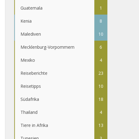
Guatemala
1
Kenia
8
Malediven
10
Mecklenburg-Vorpommern
6
Mexiko
4
Reiseberichte
23
Reisetipps
10
Südafrika
18
Thailand
4
Tiere in Afrika
13
Tunesien
3