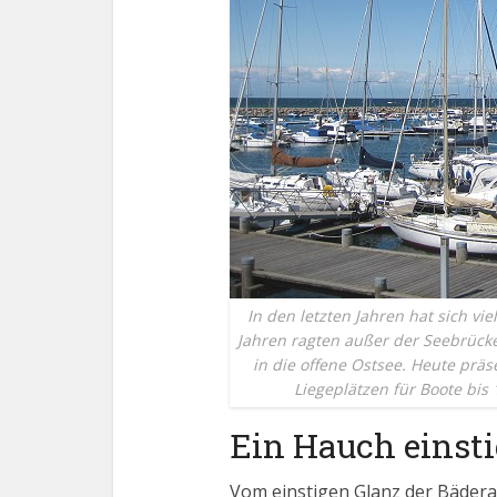
In den letzten Jahren hat sich v
Jahren ragten außer der Seebrück
in die offene Ostsee. Heute prä
Liegeplätzen für Boote bis
Ein Hauch einsti
Vom einstigen Glanz der Bädera