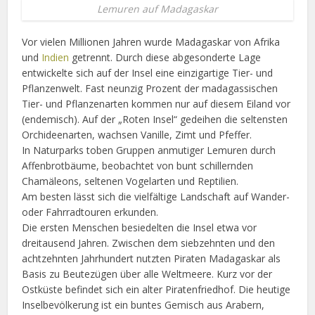
Lemuren auf Madagaskar
Vor vielen Millionen Jahren wurde Madagaskar von Afrika
und
Indien
getrennt. Durch diese abgesonderte Lage
entwickelte sich auf der Insel eine einzigartige Tier- und
Pflanzenwelt. Fast neunzig Prozent der madagassischen
Tier- und Pflanzenarten kommen nur auf diesem Eiland vor
(endemisch). Auf der „Roten Insel“ gedeihen die seltensten
Orchideenarten, wachsen Vanille, Zimt und Pfeffer.
In Naturparks toben Gruppen anmutiger Lemuren durch
Affenbrotbäume, beobachtet von bunt schillernden
Chamäleons, seltenen Vogelarten und Reptilien.
Am besten lässt sich die vielfältige Landschaft auf Wander-
oder Fahrradtouren erkunden.
Die ersten Menschen besiedelten die Insel etwa vor
dreitausend Jahren. Zwischen dem siebzehnten und den
achtzehnten Jahrhundert nutzten Piraten Madagaskar als
Basis zu Beutezügen über alle Weltmeere. Kurz vor der
Ostküste befindet sich ein alter Piratenfriedhof. Die heutige
Inselbevölkerung ist ein buntes Gemisch aus Arabern,