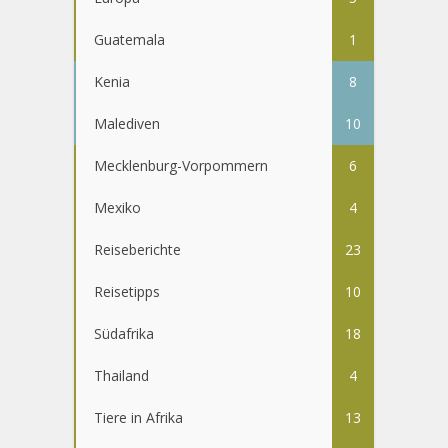
Guatemala
1
Kenia
8
Malediven
10
Mecklenburg-Vorpommern
6
Mexiko
4
Reiseberichte
23
Reisetipps
10
Südafrika
18
Thailand
4
Tiere in Afrika
13