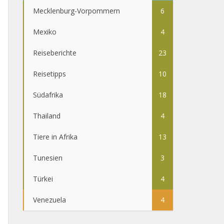
Mecklenburg-Vorpommern
6
Mexiko
4
Reiseberichte
23
Reisetipps
10
Südafrika
18
Thailand
4
Tiere in Afrika
13
Tunesien
3
Türkei
4
Venezuela
4