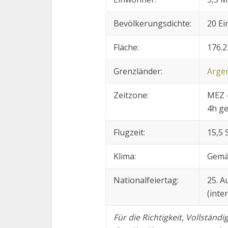
Bevölkerungsdichte:
20 E
Fläche:
176.2
Grenzländer:
Argen
Zeitzone:
MEZ -
4h g
Flugzeit:
15,5
Klima:
Gemä
Nationalfeiertag:
25. A
(inte
Für die Richtigkeit, Vollständi