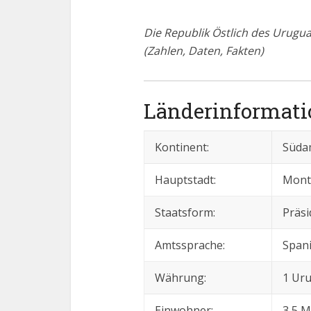
Die Republik Östlich des Urugua
(Zahlen, Daten, Fakten)
Länderinformat
Kontinent:
Süda
Hauptstadt:
Mont
Staatsform:
Präsi
Amtssprache:
Span
Währung:
1 Ur
Einwohner:
3,5 M