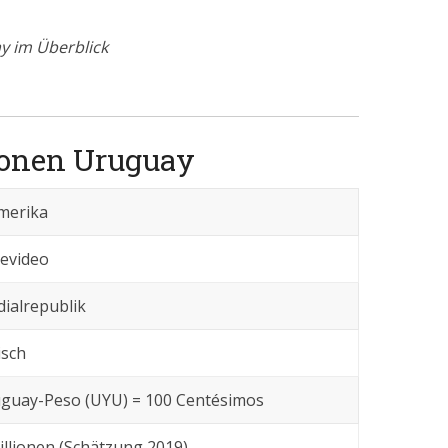
y im Überblick
ionen Uruguay
merika
evideo
dialrepublik
isch
uguay-Peso (UYU) = 100 Centésimos
illionen (Schätzung 2019)