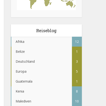
Reiseblog
Afrika
12
Belize
1
Deutschland
3
Europa
5
Guatemala
1
Kenia
8
Malediven
10